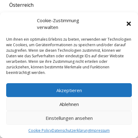
Österreich
T +43 (0) 1 524 53 16
Cookie-Zustimmung
F +43 (0) 1 524 53 16
verwalten
@ office(at)eutema.com
Um ihnen ein optimales Erlebnis zu bieten, verwenden wir Technologien
wie Cookies, um Geräteinformationen zu speichern und/oder darauf
Allgemeine Geschäftsbedingungen
zuzugreifen. Wenn sie diesen Technologien zustimmst, können wir
Daten wie das Surfverhalten oder eindeutige IDs auf dieser Website
verarbeiten. Wenn sie ihre Zustimmung nicht erteilen oder
eutema Konzept für Gleichberechtigung der
zurückziehen, können bestimmte Merkmale und Funktionen
Geschlechter
beeinträchtigt werden.
Akzeptieren
Impressum
Datenschutzerklärung
Ablehnen
© 2026 eutema
• Erstellt mit
GeneratePress
Einstellungen ansehen
Cookie Policy
Datenschutzerklärung
Impressum