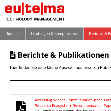
Zum
Inhalt
springen
Über uns
Leistungen & Kompetenzen
Berichte & P
Berichte & Publikationen
Hier finden Sie eine kleine Auswahl aus unseren Publi
Assessing Science Communication in the Eur
Research Ecosystem: Recommendation Pap
Ein Empfehlungspapier, das für das FETFX-Pr