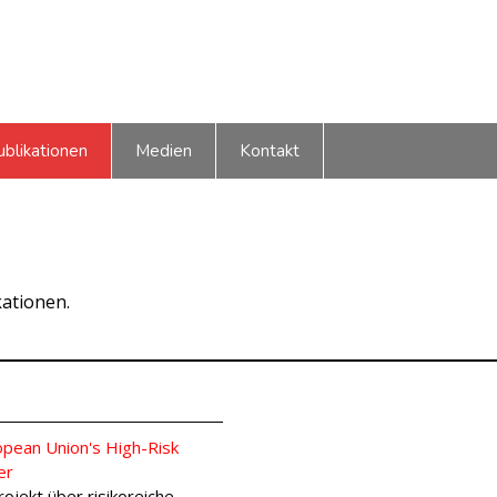
ublikationen
Medien
Kontakt
kationen.
opean Union's High-Risk
er
ojekt über risikoreiche